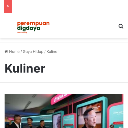
Menu
S
Home
/
Gaya Hidup
/
Kuliner
Kuliner