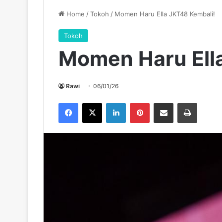
Home
/
Tokoh
/
Momen Haru Ella JKT48 Kembali!
Tokoh
Momen Haru Ell
Rawi
06/01/26
Facebook
X
LinkedIn
Pinterest
Share via Email
Print