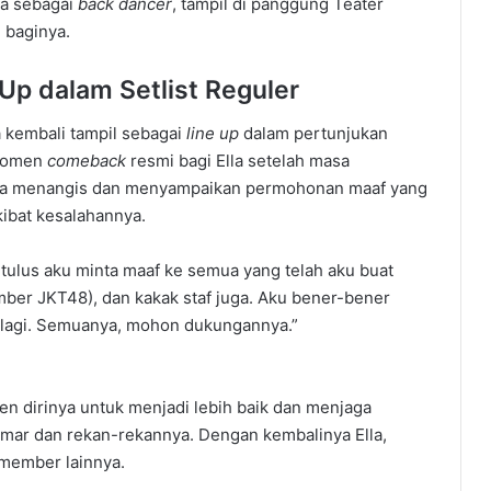
ya sebagai
back dancer
, tampil di panggung Teater
 baginya.
Up dalam Setlist Reguler
la kembali tampil sebagai
line up
dalam pertunjukan
 momen
comeback
resmi bagi Ella setelah masa
Ella menangis dan menyampaikan permohonan maaf yang
kibat kesalahannya.
tulus aku minta maaf ke semua yang telah aku buat
ber JKT48), dan kakak staf juga. Aku bener-bener
k lagi. Semuanya, mohon dukungannya.”
n dirinya untuk menjadi lebih baik dan menjaga
emar dan rekan-rekannya. Dengan kembalinya Ella,
 member lainnya.