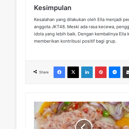
Kesimpulan
Kesalahan yang dilakukan oleh Ella menjadi pe
anggota JKT48. Meski ada rasa kecewa, pengg
idola yang lebih baik. Dengan kembalinya Ell
memberikan kontribusi positif bagi grup.
Facebook
X
LinkedIn
Pinterest
Messenger
Share
M
e
n
g
e