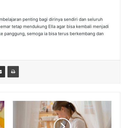
mbelajaran penting bagi dirinya sendiri dan seluruh
emar tetap mendukung Ella agar bisa kembali menjadi
a ke panggung, semoga ia bisa terus berkembang dan
Share via Email
Print
D
o
k
t
e