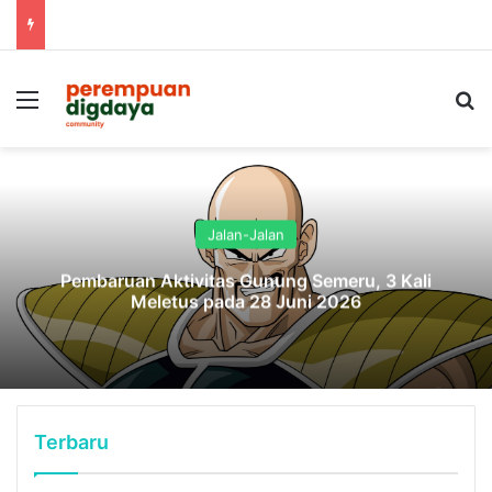
Menu
S
Jalan-Jalan
Pembaruan Aktivitas Gunung Semeru, 3 Kali
Meletus pada 28 Juni 2026
Terbaru