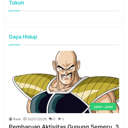
Tokoh
Gaya Hidup
Jalan-Jalan
Rawi
30/07/2026
0
0
Pembaruan Aktivitas Gunung Semeru, 3