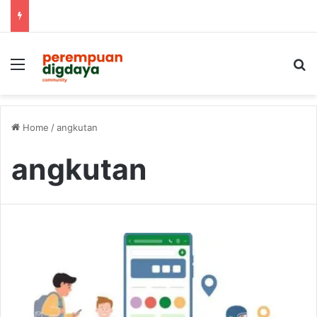
Menu
S
Home
/
angkutan
angkutan