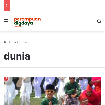
Menu
S
Home
/
dunia
dunia