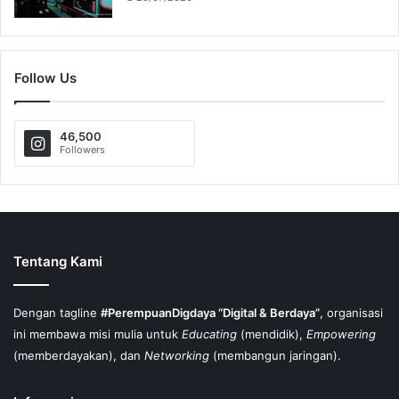
Follow Us
46,500
Followers
Tentang Kami
Dengan tagline
#PerempuanDigdaya “Digital & Berdaya”
, organisasi
ini membawa misi mulia untuk
Educating
(mendidik),
Empowering
(memberdayakan), dan
Networking
(membangun jaringan).