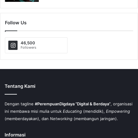
Follow Us
46,500
Followers
Tentang Kami
Dengan tagline
#PerempuanDigdaya “Digital & Berdaya”
, organisasi
ini membawa misi mulia untuk
Educating
(mendidik),
Empowering
(memberdayakan), dan
Networking
(membangun jaringan).
Informasi