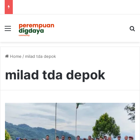
Menu
S
Home
/
milad tda depok
milad tda depok