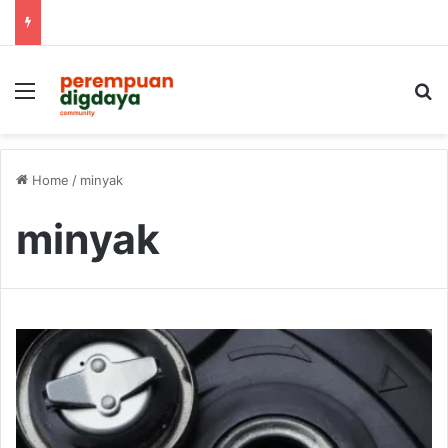
Menu
S
Home
/
minyak
minyak