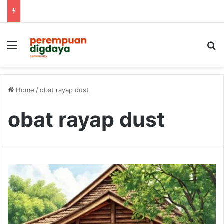
Menu
S
Home
/
obat rayap dust
obat rayap dust