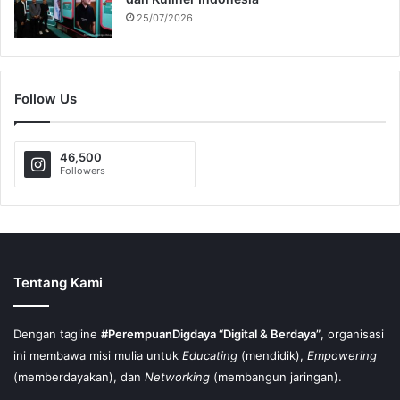
25/07/2026
Follow Us
46,500
Followers
Tentang Kami
Dengan tagline
#PerempuanDigdaya “Digital & Berdaya”
, organisasi
ini membawa misi mulia untuk
Educating
(mendidik),
Empowering
(memberdayakan), dan
Networking
(membangun jaringan).