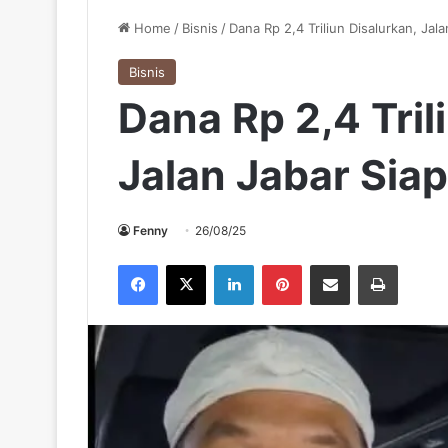
Home
/
Bisnis
/
Dana Rp 2,4 Triliun Disalurkan, Jala
Bisnis
Dana Rp 2,4 Tril
Jalan Jabar Siap
Fenny
26/08/25
Facebook
X
LinkedIn
Pinterest
Share via Email
Print