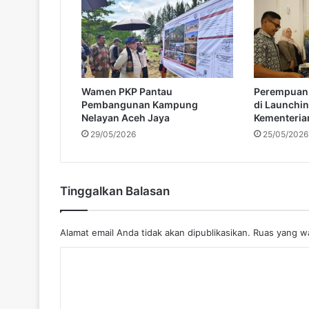
g
H
a
r
i
I
Wamen PKP Pantau
Perempuan 
n
Pembangunan Kampung
di Launchi
i
Nelayan Aceh Jaya
Kementeri
C
29/05/2026
25/05/2026
e
r
a
h
Tinggalkan Balasan
d
a
n
Alamat email Anda tidak akan dipublikasikan.
Ruas yang wa
B
e
K
r
o
a
w
m