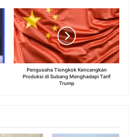
P
e
n
g
u
s
a
h
a
T
Pengusaha Tiongkok Kencangkan
i
Produksi di Subang Menghadapi Tarif
o
Trump
n
g
k
o
k
K
e
n