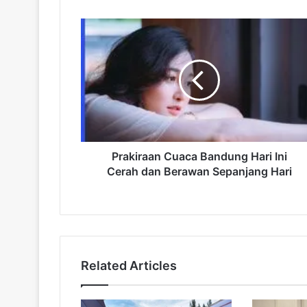
P
r
a
k
i
r
a
a
n
C
Prakiraan Cuaca Bandung Hari Ini
u
Cerah dan Berawan Sepanjang Hari
a
c
a
B
a
n
Related Articles
d
u
n