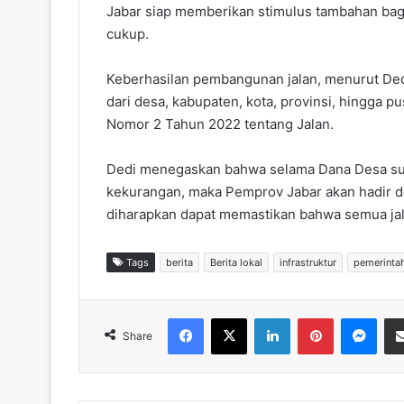
Jabar siap memberikan stimulus tambahan bagi
cukup.
Keberhasilan pembangunan jalan, menurut Ded
dari desa, kabupaten, kota, provinsi, hingga 
Nomor 2 Tahun 2022 tentang Jalan.
Dedi menegaskan bahwa selama Dana Desa sud
kekurangan, maka Pemprov Jabar akan hadir d
diharapkan dapat memastikan bahwa semua jala
Tags
berita
Berita lokal
infrastruktur
pemerinta
Facebook
X
LinkedIn
Pinterest
Messenger
Share