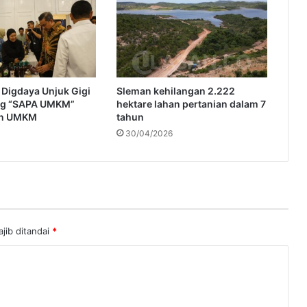
c
a
n
g
k
a
Digdaya Unjuk Gigi
Sleman kehilangan 2.222
n
ng “SAPA UMKM”
hektare lahan pertanian dalam 7
P
an UMKM
tahun
r
30/04/2026
o
d
u
k
s
i
d
jib ditandai
*
i
S
u
b
a