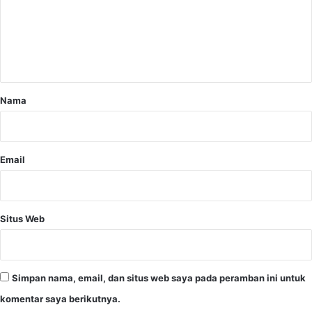
d
e
u
a
n
n
t
I
a
m
a
r
Nama
n
*
N
a
b
Email
i
Situs Web
Simpan nama, email, dan situs web saya pada peramban ini untuk
komentar saya berikutnya.