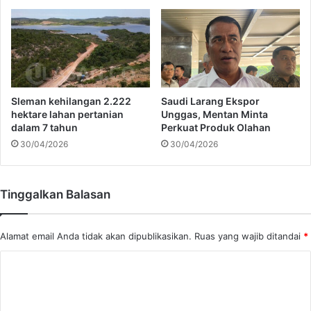
a
k
n
u
D
l
i
u
s
m
i
M
p
e
Sleman kehilangan 2.222
Saudi Larang Ekspor
l
r
hektare lahan pertanian
Unggas, Mentan Minta
i
d
dalam 7 tahun
Perkuat Produk Olahan
n
e
30/04/2026
30/04/2026
k
a
:
Tinggalkan Balasan
Z
a
b
Alamat email Anda tidak akan dipublikasikan.
Ruas yang wajib ditandai
*
u
r
K
P
o
a
n
m