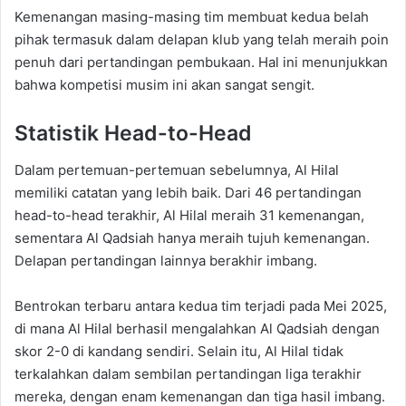
Kemenangan masing-masing tim membuat kedua belah
pihak termasuk dalam delapan klub yang telah meraih poin
penuh dari pertandingan pembukaan. Hal ini menunjukkan
bahwa kompetisi musim ini akan sangat sengit.
Statistik Head-to-Head
Dalam pertemuan-pertemuan sebelumnya, Al Hilal
memiliki catatan yang lebih baik. Dari 46 pertandingan
head-to-head terakhir, Al Hilal meraih 31 kemenangan,
sementara Al Qadsiah hanya meraih tujuh kemenangan.
Delapan pertandingan lainnya berakhir imbang.
Bentrokan terbaru antara kedua tim terjadi pada Mei 2025,
di mana Al Hilal berhasil mengalahkan Al Qadsiah dengan
skor 2-0 di kandang sendiri. Selain itu, Al Hilal tidak
terkalahkan dalam sembilan pertandingan liga terakhir
mereka, dengan enam kemenangan dan tiga hasil imbang.