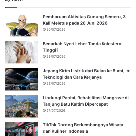
Pembaruan Aktivitas Gunung Semeru, 3
Kali Meletus pada 28 Juni 2026
30/07/2026
Benarkah Nyeri Leher Tanda Kolesterol
Tinggi?
29/07/2026
Jepang Kirim Listrik dari Bulan ke Bumi, Ini
Teknologi dan Cara Kerjanya
28/07/2026
Lindungi Pantai, Rehabilitasi Mangrove di
Tanjung Batu Kaltim Dipercepat
27/07/2026
TikTok Dorong Berkembangnya Wisata
dan Kuliner Indonesia