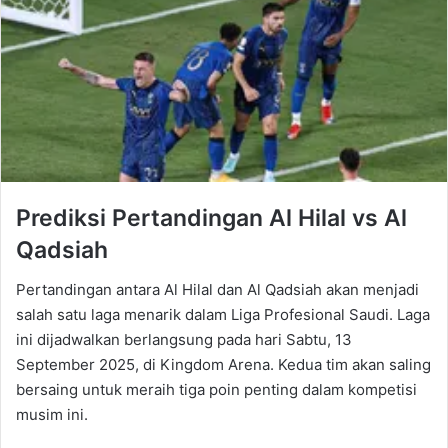
Prediksi Pertandingan Al Hilal vs Al
Qadsiah
Pertandingan antara Al Hilal dan Al Qadsiah akan menjadi
salah satu laga menarik dalam Liga Profesional Saudi. Laga
ini dijadwalkan berlangsung pada hari Sabtu, 13
September 2025, di Kingdom Arena. Kedua tim akan saling
bersaing untuk meraih tiga poin penting dalam kompetisi
musim ini.