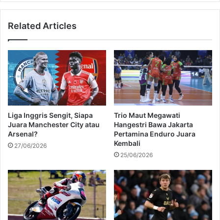
e
g
b
P
Related Articles
a
e
t
r
d
s
i
i
A
b
l
B
N
a
a
n
s
d
Liga Inggris Sengit, Siapa
Trio Maut Megawati
s
u
Juara Manchester City atau
Hangestri Bawa Jakarta
r
n
Arsenal?
Pertamina Enduro Juara
T
g
Kembali
27/06/2026
a
v
25/06/2026
h
s
u
P
n
e
2
r
0
s
2
e