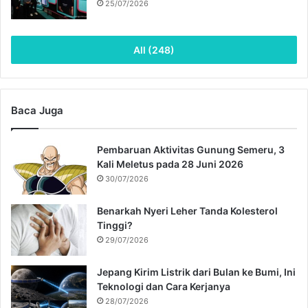
25/07/2026
All (248)
Baca Juga
Pembaruan Aktivitas Gunung Semeru, 3
Kali Meletus pada 28 Juni 2026
30/07/2026
Benarkah Nyeri Leher Tanda Kolesterol
Tinggi?
29/07/2026
Jepang Kirim Listrik dari Bulan ke Bumi, Ini
Teknologi dan Cara Kerjanya
28/07/2026