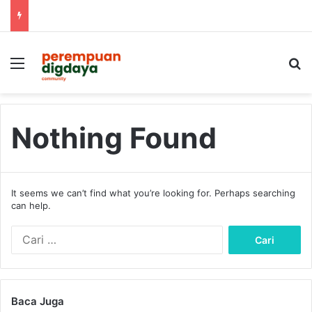
Menu
S
Nothing Found
It seems we can’t find what you’re looking for. Perhaps searching
can help.
C
a
r
i
u
Baca Juga
n