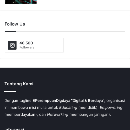
Follow Us
46,500
Followers
Tentang Kami
Dengan tagline
#PerempuanDigdaya “Digital & Berdaya”
, organisasi
ini membawa misi mulia untuk
Educating
(mendidik),
Empowering
(memberdayakan), dan
Networking
(membangun jaringan).
Informasi