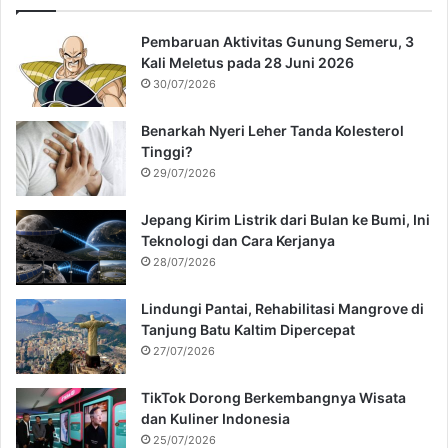
t
u
Pembaruan Aktivitas Gunung Semeru, 3
k
Kali Meletus pada 28 Juni 2026
:
30/07/2026
Benarkah Nyeri Leher Tanda Kolesterol
Tinggi?
29/07/2026
Jepang Kirim Listrik dari Bulan ke Bumi, Ini
Teknologi dan Cara Kerjanya
28/07/2026
Lindungi Pantai, Rehabilitasi Mangrove di
Tanjung Batu Kaltim Dipercepat
27/07/2026
TikTok Dorong Berkembangnya Wisata
dan Kuliner Indonesia
25/07/2026