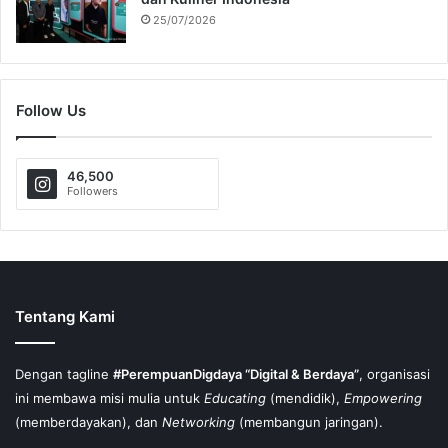
25/07/2026
Follow Us
46,500
Followers
Tentang Kami
Dengan tagline
#PerempuanDigdaya “Digital & Berdaya”
, organisasi
ini membawa misi mulia untuk
Educating
(mendidik),
Empowering
(memberdayakan), dan
Networking
(membangun jaringan).