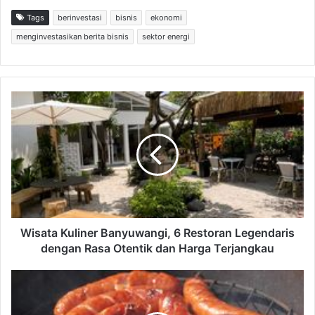
Tags
berinvestasi
bisnis
ekonomi
menginvestasikan berita bisnis
sektor energi
W
i
s
a
t
a
K
u
l
i
Wisata Kuliner Banyuwangi, 6 Restoran Legendaris
n
dengan Rasa Otentik dan Harga Terjangkau
e
r
S
B
e
a
r