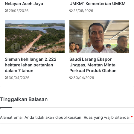
y
Nelayan Aceh Jaya
UMKM” Kementerian UMKM
n
a
29/05/2026
25/05/2026
d
T
a
e
r
r
i
s
s
e
d
m
e
b
n
u
Sleman kehilangan 2.222
Saudi Larang Ekspor
g
n
hektare lahan pertanian
Unggas, Mentan Minta
a
y
dalam 7 tahun
Perkuat Produk Olahan
n
i
30/04/2026
30/04/2026
R
b
a
a
s
g
Tinggalkan Balasan
a
i
O
K
t
e
Alamat email Anda tidak akan dipublikasikan.
Ruas yang wajib ditandai
*
e
s
n
e
K
t
h