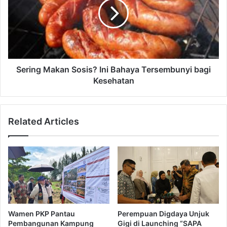
n
i
y
n
u
g
w
M
a
a
n
k
g
a
Sering Makan Sosis? Ini Bahaya Tersembunyi bagi
i
n
Kesehatan
,
S
6
o
R
s
Related Articles
e
i
s
s
t
?
o
I
r
n
a
i
n
B
L
a
e
h
Wamen PKP Pantau
Perempuan Digdaya Unjuk
g
a
Pembangunan Kampung
Gigi di Launching “SAPA
e