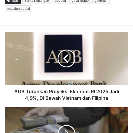
Tags
Berita Keuangan
budaya
gaya hidup
generasi
masalah sosial
A
D
B
T
u
r
u
n
k
a
ADB Turunkan Proyeksi Ekonomi RI 2025 Jadi
n
4,9%, Di Bawah Vietnam dan Filipina
P
r
I
o
s
y
u
e
P