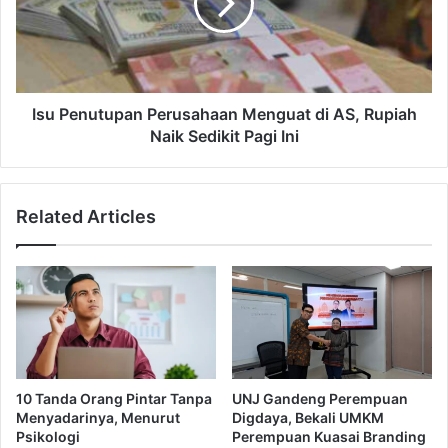
k
e
s
n
i
u
E
t
k
u
o
p
Isu Penutupan Perusahaan Menguat di AS, Rupiah
n
a
Naik Sedikit Pagi Ini
o
n
m
P
i
e
Related Articles
R
r
I
u
2
s
0
a
2
h
5
a
J
a
a
n
d
M
10 Tanda Orang Pintar Tanpa
UNJ Gandeng Perempuan
i
e
Menyadarinya, Menurut
Digdaya, Bekali UMKM
4
n
Psikologi
Perempuan Kuasai Branding
,
g