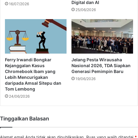
Digital dan AI
16/07/2026
9
u
25/06/2026
%
a
,
t
D
d
i
i
B
A
a
S
w
,
a
R
Ferry Irwandi Bongkar
Jelang Pesta Wirausaha
h
u
Kejanggalan Kasus
Nasional 2026, TDA Siapkan
V
p
Chromebook Ibam yang
Generasi Pemimpin Baru
i
Lebih Mencurigakan
i
19/06/2026
daripada Amsal Sitepu dan
e
a
Tom Lembong
t
h
n
24/06/2026
N
a
a
m
i
d
k
Tinggalkan Balasan
a
S
n
e
F
d
Alamat email Anda tidak akan dipublikasikan.
Ruas yang wajib ditandai
*