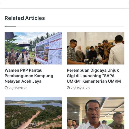
a
h
l
M
Related Articles
a
a
m
r
H
k
a
i
l
s
K
a
e
u
u
n
a
t
Wamen PKP Pantau
Perempuan Digdaya Unjuk
n
u
Pembangunan Kampung
Gigi di Launching “SAPA
g
k
Nelayan Aceh Jaya
UMKM” Kementerian UMKM
a
K
29/05/2026
25/05/2026
n
e
d
s
a
e
r
h
i
a
p
t
a
a