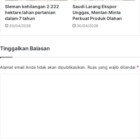
d
n
Sleman kehilangan 2.222
Saudi Larang Ekspor
a
d
hektare lahan pertanian
Unggas, Mentan Minta
G
a
dalam 7 tahun
Perkuat Produk Olahan
e
n
30/04/2026
30/04/2026
n
N
e
u
r
t
Tinggalkan Balasan
a
r
s
i
i
s
Alamat email Anda tidak akan dipublikasikan.
Ruas yang wajib ditandai
*
S
i
e
K
b
o
e
l
m
u
e
m
n
n
y
t
a
a