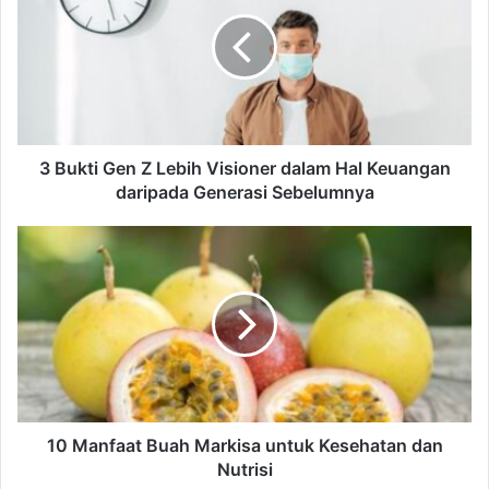
u
k
t
i
G
e
n
Z
3 Bukti Gen Z Lebih Visioner dalam Hal Keuangan
L
daripada Generasi Sebelumnya
e
b
1
i
0
h
M
V
a
i
n
s
f
i
a
o
a
n
t
e
B
10 Manfaat Buah Markisa untuk Kesehatan dan
r
u
Nutrisi
d
a