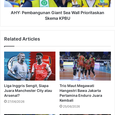
u
b
:
a
4
n
AHY: Pembangunan Giant Sea Wall Prioritaskan
W
g
Skema KPBU
e
u
t
n
o
a
Related Articles
n
n
P
G
e
i
n
a
d
n
i
t
a
S
m
e
I
a
Liga Inggris Sengit, Siapa
Trio Maut Megawati
n
W
Juara Manchester City atau
Hangestri Bawa Jakarta
i
a
Arsenal?
Pertamina Enduro Juara
B
l
Kembali
27/06/2026
i
l
25/06/2026
s
P
a
r