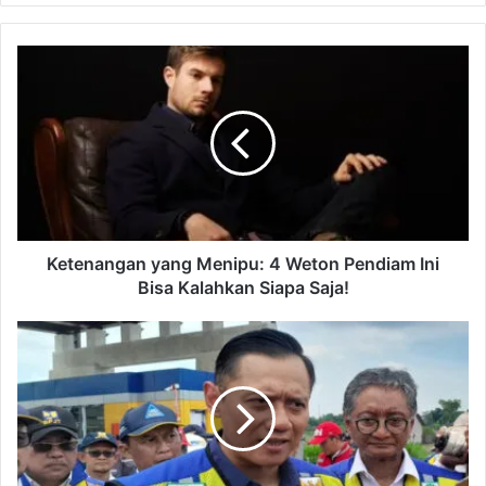
K
e
t
e
n
a
n
g
a
n
Ketenangan yang Menipu: 4 Weton Pendiam Ini
y
Bisa Kalahkan Siapa Saja!
a
n
A
g
H
M
Y
e
:
n
P
i
e
p
m