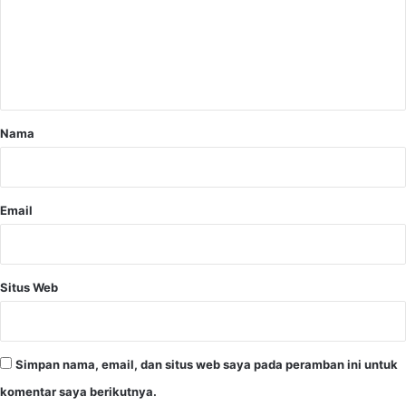
e
n
t
a
r
Nama
*
Email
Situs Web
Simpan nama, email, dan situs web saya pada peramban ini untuk
komentar saya berikutnya.