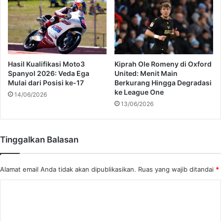
K
i
a
o
l
r
a
i
h
t
k
a
Hasil Kualifikasi Moto3
Kiprah Ole Romeny di Oxford
a
s
Spanyol 2026: Veda Ega
United: Menit Main
n
k
Mulai dari Posisi ke-17
Berkurang Hingga Degradasi
S
ke League One
a
14/06/2026
i
n
13/06/2026
a
S
p
k
a
e
Tinggalkan Balasan
S
m
a
a
j
K
Alamat email Anda tidak akan dipublikasikan.
Ruas yang wajib ditandai
*
a
P
!
B
K
U
o
m