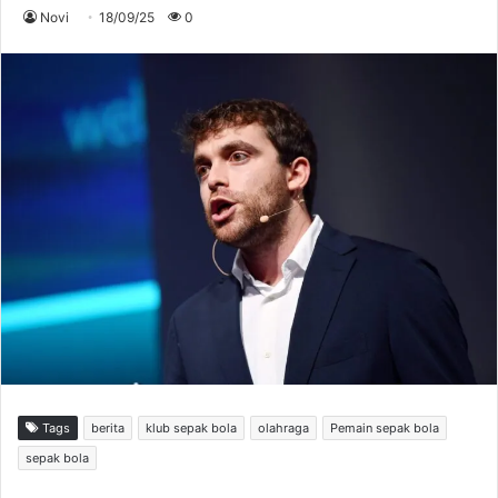
Novi
18/09/25
0
Tags
berita
klub sepak bola
olahraga
Pemain sepak bola
sepak bola