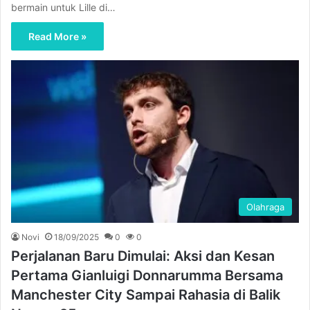
bermain untuk Lille di…
Read More »
Olahraga
Novi
18/09/2025
0
0
Perjalanan Baru Dimulai: Aksi dan Kesan
Pertama Gianluigi Donnarumma Bersama
Manchester City Sampai Rahasia di Balik