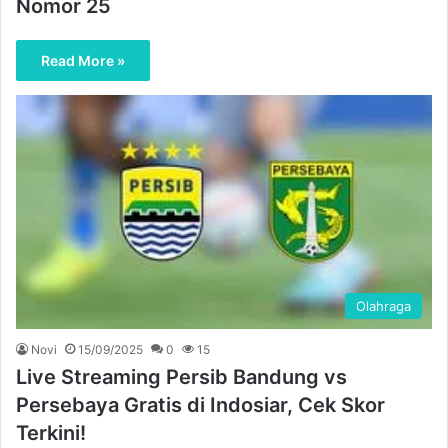
Nomor 25
Read More »
Olahraga
Novi
15/09/2025
0
15
Live Streaming Persib Bandung vs
Persebaya Gratis di Indosiar, Cek Skor
Terkini!