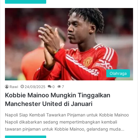
Olahraga
Rawi
24/09/2025
0
7
Kobbie Mainoo Mungkin Tinggalkan
Manchester United di Januari
Napoli Siap Kembali Tawarkan Pinjaman untuk Kobbie Mainoo
Napoli dikabarkan sedang mempertimbangkan kembali
tawaran pinjaman untuk Kobbie Mainoo, gelandang muda…