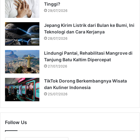
Tinggi?
29/07/2026
Jepang Kirim Listrik dari Bulan ke Bumi, Ini
Teknologi dan Cara Kerjanya
28/07/2026
Lindungi Pantai, Rehabilitasi Mangrove di
Tanjung Batu Kaltim Dipercepat
27/07/2026
TikTok Dorong Berkembangnya Wisata
dan Kuliner Indonesia
25/07/2026
Follow Us