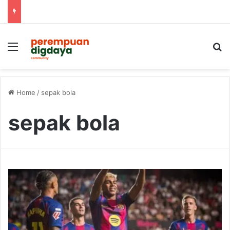
Menu
S
Home
/
sepak bola
sepak bola