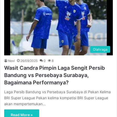
Olahraga
Novi
26/09/2025
0
8
Wasit Candra Pimpin Laga Sengit Persib
Bandung vs Persebaya Surabaya,
Bagaimana Performanya?
Laga Persib Bandung vs Persebaya Surabaya di Pekan Kelima
BRI Super League Pekan kelima kompetisi BRI Super League
akan mempertemukan…
Read More »