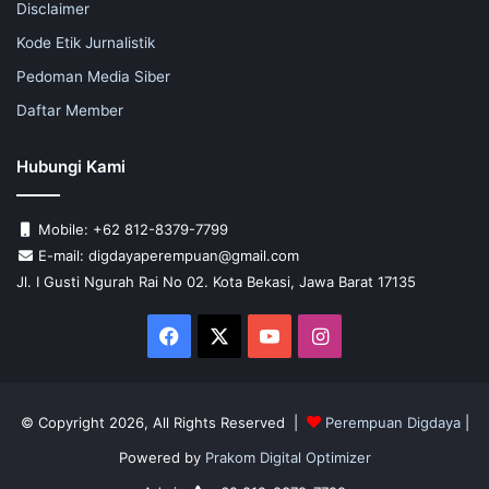
Disclaimer
Kode Etik Jurnalistik
Pedoman Media Siber
Daftar Member
Hubungi Kami
Mobile: +62 812-8379-7799
E-mail: digdayaperempuan@gmail.com
Jl. I Gusti Ngurah Rai No 02. Kota Bekasi, Jawa Barat 17135
Facebook
X
YouTube
Instagram
© Copyright 2026, All Rights Reserved |
Perempuan Digdaya
|
Powered by
Prakom Digital Optimizer