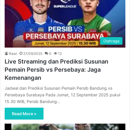
Olahraga
Rawi
27/09/2025
0
12
Live Streaming dan Prediksi Susunan
Pemain Persib vs Persebaya: Jaga
Kemenangan
Jadwal dan Prediksi Susunan Pemain Persib Bandung vs
Persebaya Surabaya Pada Jumat, 12 September 2025 pukul
15.30 WIB, Persib Bandung…
Read More »