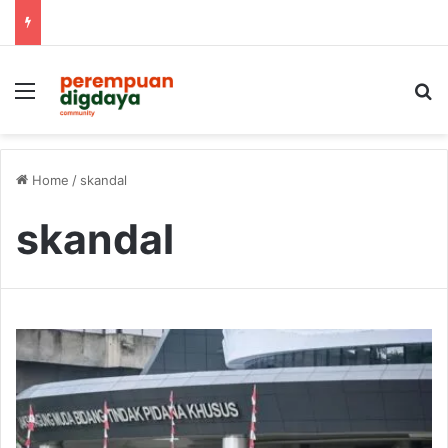
Menu
S
Home
/
skandal
skandal