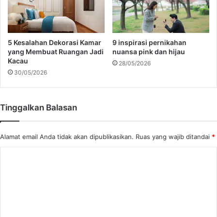
d
n
a
t
n
u
S
k
5 Kesalahan Dekorasi Kamar
9 inspirasi pernikahan
e
r
yang Membuat Ruangan Jadi
nuansa pink dan hijau
m
u
Kacau
28/05/2026
a
m
30/05/2026
k
a
B
h
e
k
Tinggalkan Balasan
l
e
u
c
k
i
Alamat email Anda tidak akan dipublikasikan.
Ruas yang wajib ditandai
*
a
l
r
!
K
T
o
i
n
m
g
e
g
i
n