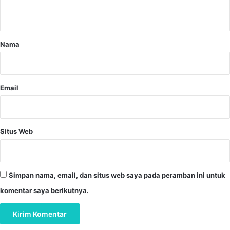
t
a
r
Nama
*
Email
Situs Web
Simpan nama, email, dan situs web saya pada peramban ini untuk
komentar saya berikutnya.