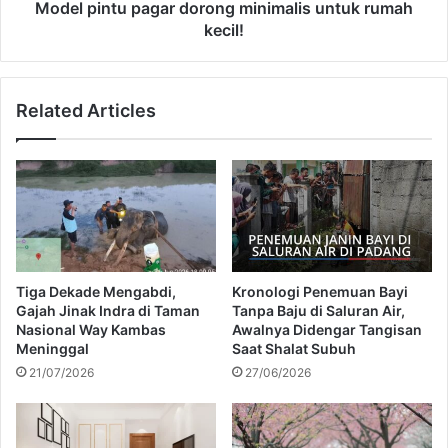
r
u
Model pintu pagar dorong minimalis untuk rumah
b
p
kecil!
e
a
n
g
g
a
Related Articles
k
r
a
d
l
o
a
r
i
o
D
n
i
g
h
m
i
i
Tiga Dekade Mengabdi,
Kronologi Penemuan Bayi
a
n
Gajah Jinak Indra di Taman
Tanpa Baju di Saluran Air,
s
i
Nasional Way Kambas
Awalnya Didengar Tangisan
i
m
Meninggal
Saat Shalat Subuh
P
a
21/07/2026
27/06/2026
o
l
h
i
o
s
n
u