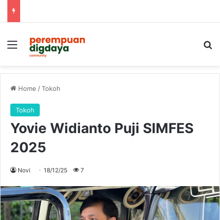
Menu
S
Home
/
Tokoh
Tokoh
Yovie Widianto Puji SIMFES
2025
Novi
18/12/25
7