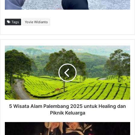
Tags
Yovie Widianto
5
W
i
s
a
t
a
A
l
a
5 Wisata Alam Palembang 2025 untuk Healing dan
m
Piknik Keluarga
P
a
7
l
F