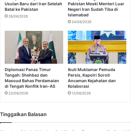
F
Usulan Baru dari Iran Setelah
Pakistan Meski Menteri Luar
d
e
Batal ke Pakistan
Negeri Iran Sudah Tiba di
a
b
Islamabad
26/06/2026
n
b
24/06/2026
P
y
i
R
k
a
n
s
i
t
k
a
K
n
e
t
Diplomasi Panas Timur
Ikuti Muktamar Pemuda
l
y
Tengah: Shehbaz dan
Persis, Kapolri Soroti
u
M
Masoud Bahas Perdamaian
Ancaman Kejahatan dan
a
di Tengah Konflik Iran-AS
Kolaborasi
e
r
n
23/06/2026
12/06/2026
g
g
a
e
j
Tinggalkan Balasan
a
r
A