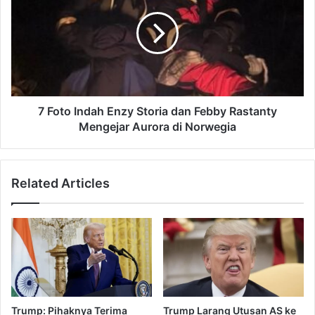
e
o
m
t
b
o
a
I
n
n
g
d
2
a
0
h
7 Foto Indah Enzy Storia dan Febby Rastanty
2
E
Mengejar Aurora di Norwegia
5
n
u
z
n
y
Related Articles
t
S
u
t
k
o
H
r
e
i
a
a
l
d
i
a
n
n
Trump: Pihaknya Terima
Trump Larang Utusan AS ke
g