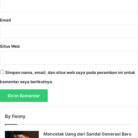
*
b
a
r
Email
u
Situs Web
Simpan nama, email, dan situs web saya pada peramban ini untuk
komentar saya berikutnya.
By Fenny
Mencetak Uang dari Sandal Generasi Baru