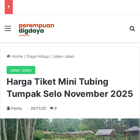
Menu
S
Home
/
Gaya Hidup
/
Jalan-Jalan
Jalan-Jalan
Harga Tiket Mini Tubing
Tumpak Selo November 2025
Fenny
20/11/25
9