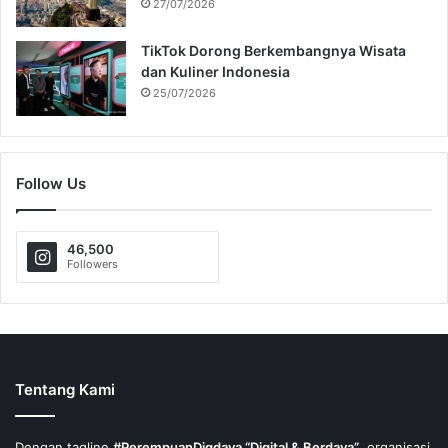
27/07/2026
TikTok Dorong Berkembangnya Wisata
dan Kuliner Indonesia
25/07/2026
Follow Us
46,500
Followers
Tentang Kami
Dengan tagline
#PerempuanDigdaya “Digital & Berdaya”
, organisasi