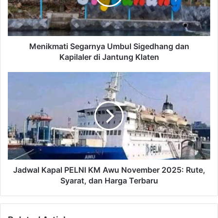
m
a
t
i
S
Menikmati Segarnya Umbul Sigedhang dan
e
Kapilaler di Jantung Klaten
g
a
J
r
a
n
d
y
w
a
a
U
l
m
K
b
a
u
p
l
a
Jadwal Kapal PELNI KM Awu November 2025: Rute,
S
l
Syarat, dan Harga Terbaru
i
P
g
E
e
L