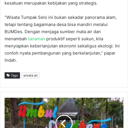
kesatuan merupakan kebijakan yang strategis.
“Wisata Tumpak Selo ini bukan sekadar panorama alam,
tetapi tentang bagaimana desa bisa mandiri melalui
BUMDes. Dengan menjaga sumber mata air dan
menambah
tanaman
produktif seperti sukun, kita
menyiapkan keberlanjutan ekonomi sekaligus ekologi. Ini
contoh nyata pembangunan yang berkelanjutan,” papar
Indah.
Tags
wisata air
M
e
n
i
k