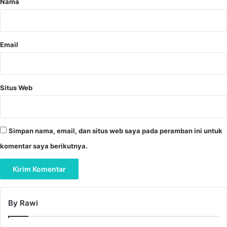
Nama
*
Email
Situs Web
Simpan nama, email, dan situs web saya pada peramban ini untuk
komentar saya berikutnya.
By Rawi