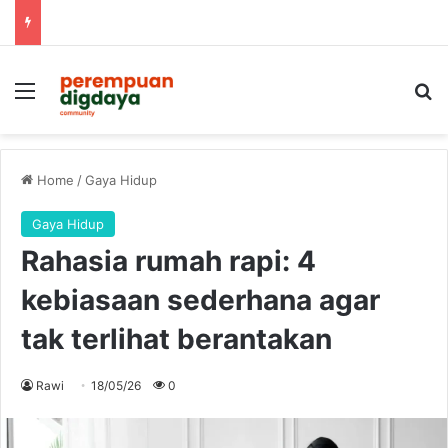
Menu
S
Home
/
Gaya Hidup
Gaya Hidup
Rahasia rumah rapi: 4
kebiasaan sederhana agar
tak terlihat berantakan
Rawi
18/05/26
0