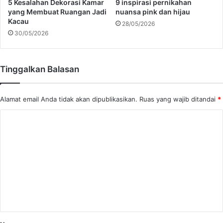
5 Kesalahan Dekorasi Kamar
9 inspirasi pernikahan
i
a
yang Membuat Ruangan Jadi
nuansa pink dan hijau
r
Kacau
28/05/2026
i
30/05/2026
K
a
c
Tinggalkan Balasan
a
h
i
Alamat email Anda tidak akan dipublikasikan.
Ruas yang wajib ditandai
*
n
g
K
g
o
a
B
m
e
e
s
n
i
t
a
r