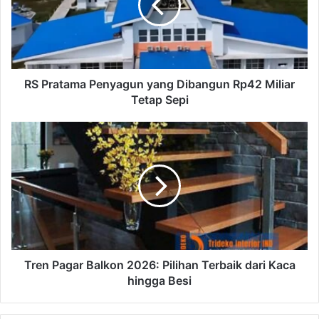
a
t
a
m
a
P
RS Pratama Penyagun yang Dibangun Rp42 Miliar
e
Tetap Sepi
n
y
T
a
r
g
e
u
n
n
P
y
a
a
g
n
a
g
r
D
B
Tren Pagar Balkon 2026: Pilihan Terbaik dari Kaca
i
a
hingga Besi
b
l
a
k