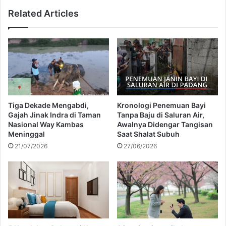
n
o
Related Articles
g
n
u
2
n
0
R
2
p
6
4
:
2
P
M
i
i
l
Tiga Dekade Mengabdi,
Kronologi Penemuan Bayi
l
i
Gajah Jinak Indra di Taman
Tanpa Baju di Saluran Air,
i
h
Nasional Way Kambas
Awalnya Didengar Tangisan
a
a
Meninggal
Saat Shalat Subuh
r
n
21/07/2026
27/06/2026
T
T
e
e
t
r
a
b
p
a
S
i
e
k
p
d